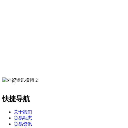
快捷导航
关于我们
贸易动态
贸易资讯