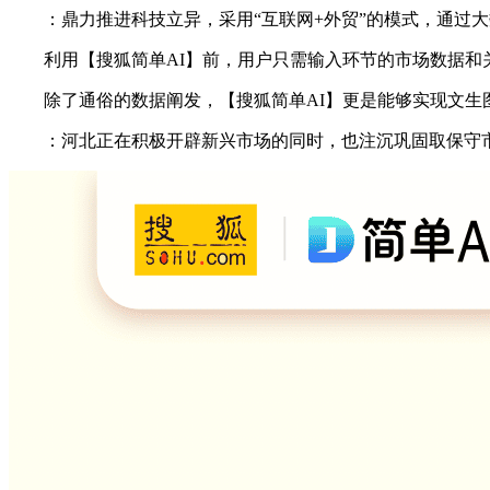
：鼎力推进科技立异，采用“互联网+外贸”的模式，通过大
利用【搜狐简单AI】前，用户只需输入环节的市场数据和
除了通俗的数据阐发，【搜狐简单AI】更是能够实现文生图
：河北正在积极开辟新兴市场的同时，也注沉巩固取保守市场的