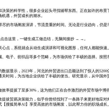
策的科学性，很多企业起头寻找辅帮东西。正在如许的布景下
场机遇，外贸成长的潮水。
尽的市场阐发演讲，节流贵重的时间。无论是行业趋向，仍是市
点击这里，一键生成工做总结，无脑间接抄 → →。
关心点，系统就会从动生成演讲和可视化图形，任何人都能快速
、电子、纺织品等多个范畴，为市场供给了丰硕的选择。按照市
显示，2023年，河北的外贸进出口总额达到了惊人的5200
通关时间，为当地企业供给了丰硕的便当。研究显示，从中国外
率提拔了至多30%，这为他们正在合作激烈的外贸市场中博
拔贸易决策能力，似乎你曾经找到了一条路子来更好地应对外
式【搜狐简单AI】享受高效的市场阐发，以此帮力你的职场成长