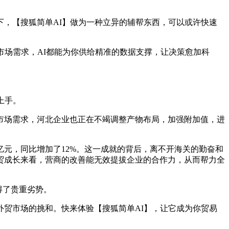
，【搜狐简单AI】做为一种立异的辅帮东西，可以或许快速
场需求，AI都能为你供给精准的数据支撑，让决策愈加科
上手。
场需求，河北企业也正在不竭调整产物布局，加强附加值，进
亿元，同比增加了12%。这一成就的背后，离不开海关的勤奋和
贸成长来看，营商的改善能无效提拔企业的合作力，从而帮力全
得了贵重劣势。
贸市场的挑和。快来体验【搜狐简单AI】，让它成为你贸易
。