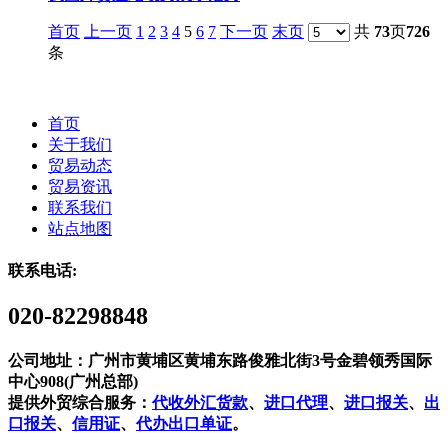
首页
上一页
1
2
3
4
5
6
7
下一页
末页
共
73
页
726
条
首页
关于我们
贸易动态
贸易资讯
联系我们
站点地图
联系电话:
020-82298848
公司地址：广州市黄埔区黄埔东路俊雅北街3号金碧领秀国际
中心908(广州总部)
提供外贸综合服务：
代收外汇货款
、
进口代理
、
进口报关
、
出
口报关
、
信用证
、
代办出口单证
。