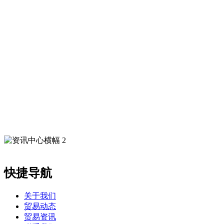
快捷导航
关于我们
贸易动态
贸易资讯