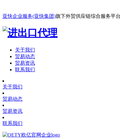
亚快企业服务(亚快集团)
旗下外贸供应链综合服务平台
关于我们
贸易动态
贸易资讯
联系我们
关于我们
贸易动态
贸易资讯
联系我们