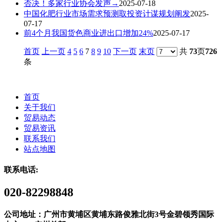
否决！多家行业协会发声→
2025-07-18
中国化肥行业市场需求预测取投资计谋规划阐发
2025-
07-17
前4个月我国货色商业进出口增加24%
2025-07-17
首页
上一页
4
5
6
7
8
9
10
下一页
末页
共
73
页
726
条
首页
关于我们
贸易动态
贸易资讯
联系我们
站点地图
联系电话:
020-82298848
公司地址：广州市黄埔区黄埔东路俊雅北街3号金碧领秀国际